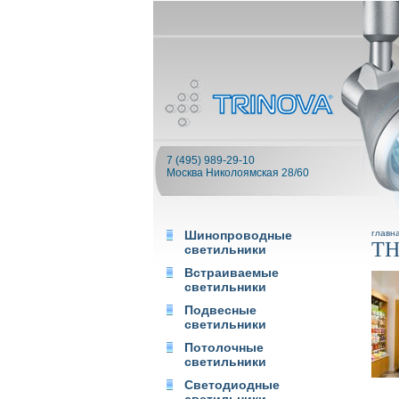
7 (495) 989-29-10
Москва Николоямская 28/60
Шинопроводные
главн
TH
светильники
Встраиваемые
светильники
Подвесные
светильники
Потолочные
светильники
Светодиодные