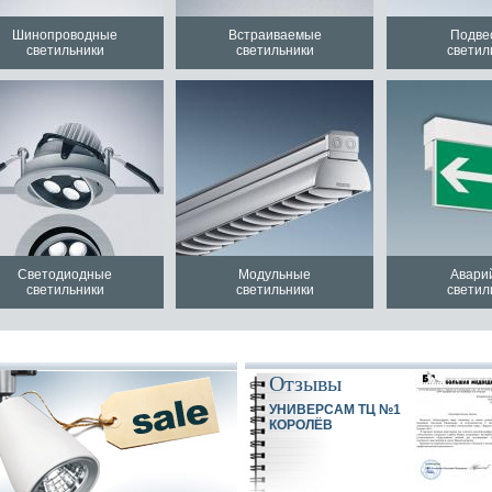
Шинопроводные
Встраиваемые
Подве
светильники
светильники
светил
Светодиодные
Модульные
Авари
светильники
светильники
светил
Отзывы
УНИВЕРСАМ ТЦ №1
КОРОЛЁВ