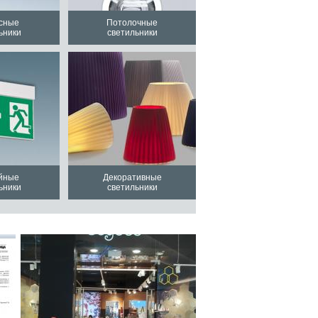
сные
Потолочные
ьники
светильники
йные
Декоративные
ьники
светильники