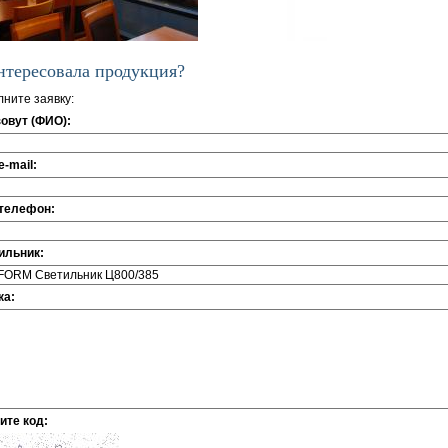
нтересовала продукция?
ните заявку:
зовут (ФИО):
-mail:
телефон:
ильник:
ка:
ите код: