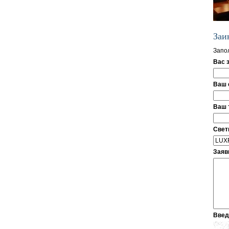
Заи
Запол
Вас 
Ваш e
Ваш 
Свет
Заяв
Введ