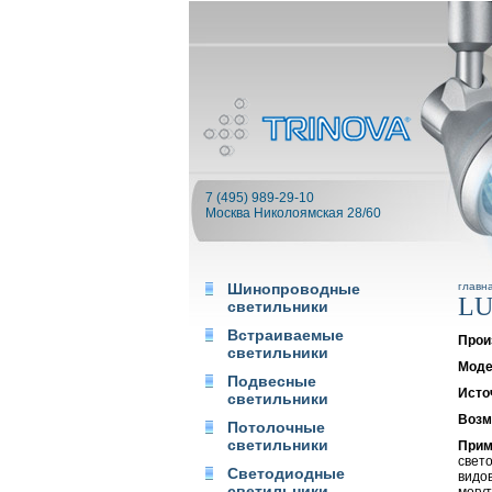
7 (495) 989-29-10
Москва Николоямская 28/60
Шинопроводные
главн
LU
светильники
Встраиваемые
Прои
светильники
Моде
Подвесные
Исто
светильники
Возм
Потолочные
светильники
Прим
свето
Светодиодные
видов
светильники