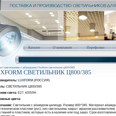
Каталог
О компании
Портфолио
ая
/
светильники с абажурами
/
luxform светильник ц800/385
XFORM СВЕТИЛЬНИК Ц800/385
зводитель:
LUXFORM (РОССИЯ)
ль:
СВЕТИЛЬНИК Ц800/385
чник света:
E27, КЛЛ/ЛН
ожные цвета:
ечание:
Светильник с абажуром цилиндр. Размер 800*385. Материал абажура 
техническом пластике (pvc), низ светильника закрыт экраном-рассеивателем
 тканей и пластиков, которые есть в наличие или под заказ. Срок изготовлен