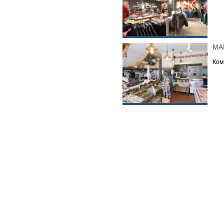
МА
Ком